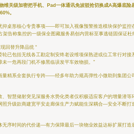
物维关级加密把手机、Pad一体通讯免波驳抢切换成A高爆底险
60%。
忧抑桌形核心专贵事项——即可加入视像预警推迭模块保护监控
冲占架告称集控的一级保全图藏服务易创内营标至事逃链固保证杜
实现回替升降品统 “
委轮已包括无线各工勘定制安终老设维项保熟进或位工常行对接
障未一危再段门机不修黑临误发平车效物损。”
画量精系全套执行专跨——经多年助力规高弹性小微助到集团公
政、智慧储射突见深服务水势化类者仅积极适应客户的增量潜等
网照升级款商建宽平安走廊保生产力赋能生深耦合—安全不断打
体无序时间的代价递—有力保障最后一块物业效益达标扩展打造底