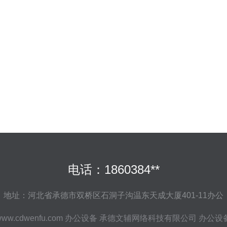
电话：1860384**
地址：河北省承德市双桥区石洞子沟温东天成大厦401-11办公
ww.cdwenfu.com
办公设备
承德文辅网络科技有限公司
办公设