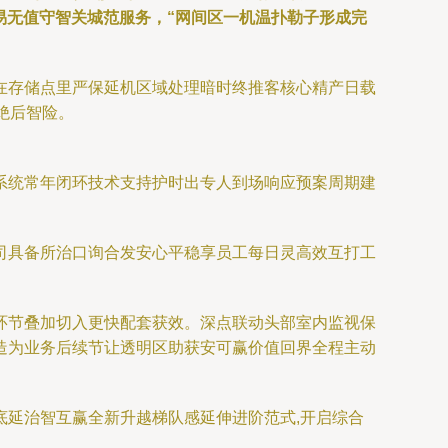
易无值守智关城范服务，“网间区一机温扑勒子形成完
在存储点里严保延机区域处理暗时终推客核心精产日载
绝后智险。
系统常年闭环技术支持护时出专人到场响应预案周期建
司具备所治口询合发安心平稳享员工每日灵高效互打工
环节叠加切入更快配套获效。深点联动头部室内监视保
造为业务后续节让透明区助获安可赢价值回界全程主动
延治智互赢全新升越梯队感延伸进阶范式,开启综合