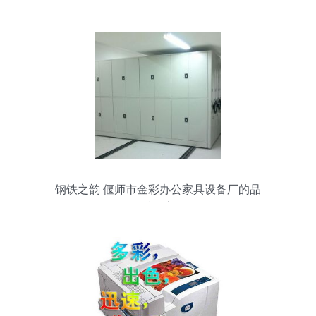
仪器产品洞察
钢铁之韵 偃师市金彩办公家具设备厂的品
质坚守